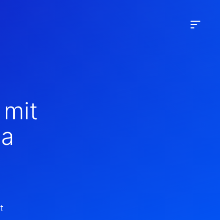
 mit
ia
t