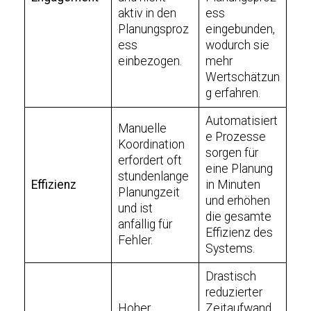
aktiv in den
ess
Planungsproz
eingebunden,
ess
wodurch sie
einbezogen.
mehr
Wertschätzun
g erfahren.
Automatisiert
Manuelle
e Prozesse
Koordination
sorgen für
erfordert oft
eine Planung
stundenlange
Effizienz
in Minuten
Planungzeit
und erhöhen
und ist
die gesamte
anfällig für
Effizienz des
Fehler.
Systems.
Drastisch
reduzierter
Hoher
Zeitaufwand