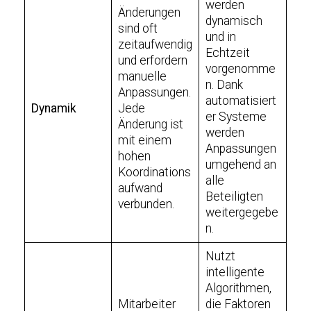
werden
Änderungen
dynamisch
sind oft
und in
zeitaufwendig
Echtzeit
und erfordern
vorgenomme
manuelle
n. Dank
Anpassungen.
automatisiert
Dynamik
Jede
er Systeme
Änderung ist
werden
mit einem
Anpassungen
hohen
umgehend an
Koordinations
alle
aufwand
Beteiligten
verbunden.
weitergegebe
n.
Nutzt
intelligente
Algorithmen,
Mitarbeiter
die Faktoren