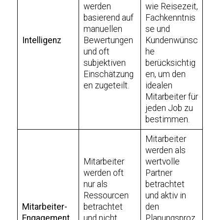
werden
wie Reisezeit,
basierend auf
Fachkenntnis
manuellen
se und
Intelligenz
Bewertungen
Kundenwünsc
und oft
he
subjektiven
berücksichtig
Einschätzung
en, um den
en zugeteilt.
idealen
Mitarbeiter für
jeden Job zu
bestimmen.
Mitarbeiter
werden als
Mitarbeiter
wertvolle
werden oft
Partner
nur als
betrachtet
Ressourcen
und aktiv in
Mitarbeiter-
betrachtet
den
Engagement
und nicht
Planungsproz