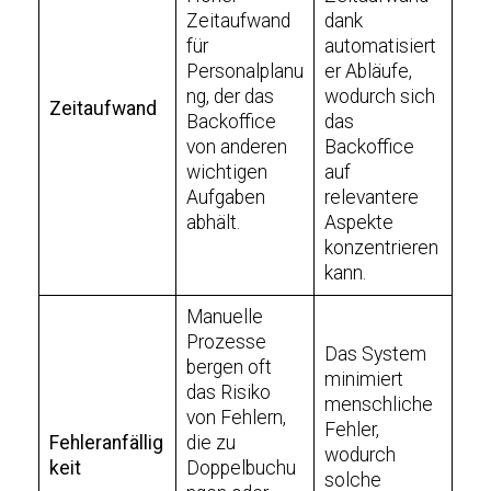
Zeitaufwand
dank
für
automatisiert
Personalplanu
er Abläufe,
ng, der das
wodurch sich
Zeitaufwand
Backoffice
das
von anderen
Backoffice
wichtigen
auf
Aufgaben
relevantere
abhält.
Aspekte
konzentrieren
kann.
Manuelle
Prozesse
Das System
bergen oft
minimiert
das Risiko
menschliche
von Fehlern,
Fehler,
Fehleranfällig
die zu
wodurch
keit
Doppelbuchu
solche