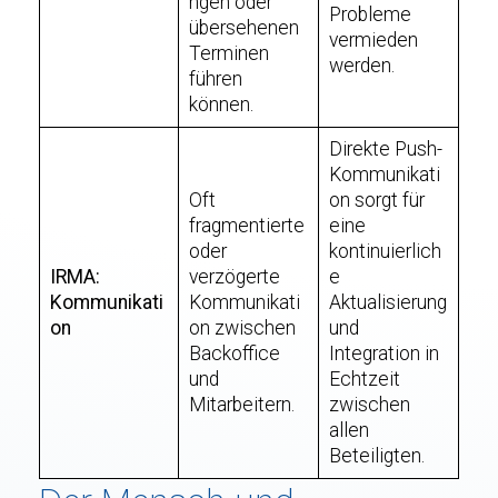
ngen oder
Probleme
übersehenen
vermieden
Terminen
werden.
führen
können.
Direkte Push-
Kommunikati
Oft
on sorgt für
fragmentierte
eine
oder
kontinuierlich
IRMA:
verzögerte
e
Kommunikati
Kommunikati
Aktualisierung
on
on zwischen
und
Backoffice
Integration in
und
Echtzeit
Mitarbeitern.
zwischen
allen
Beteiligten.